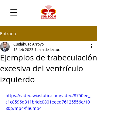
Entrada
Cuitláhuac Arroyo
15 feb 2023
1 min de lectura
Ejemplos de trabeculación
excesiva del ventrículo
izquierdo
https://video.wixstatic.com/video/8750ee_
c1c8596d311b4dc0801eeed76125556e/10
80p/mp4/file.mp4