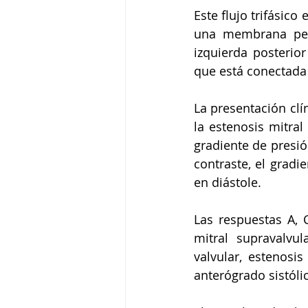
Este flujo trifásico
una membrana perf
izquierda posterior
que está conectada a
La presentación clín
la estenosis mitral
gradiente de presió
contraste, el gradi
en diástole.
Las respuestas A, C
mitral supravalvul
valvular, estenosis
anterógrado sistólic