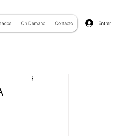
sados
On Demand
Contacto
Entrar
A