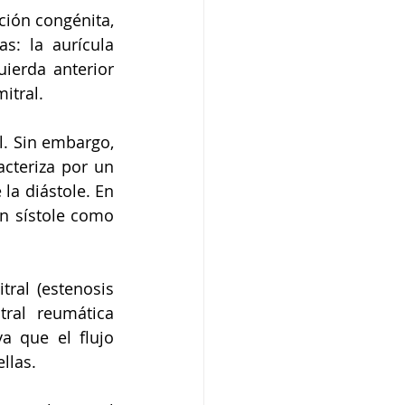
ción congénita, 
: la aurícula 
ierda anterior 
itral.
l. Sin embargo, 
acteriza por un 
a diástole. En 
n sístole como 
ral (estenosis 
ral reumática 
a que el flujo 
llas.