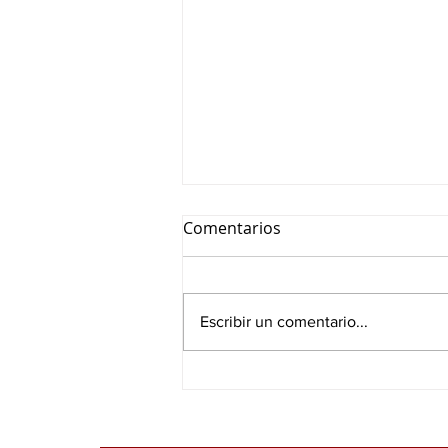
Comentarios
Escribir un comentario...
Resonancia magnética
cardiovascular en la
enfermedad de la válvula