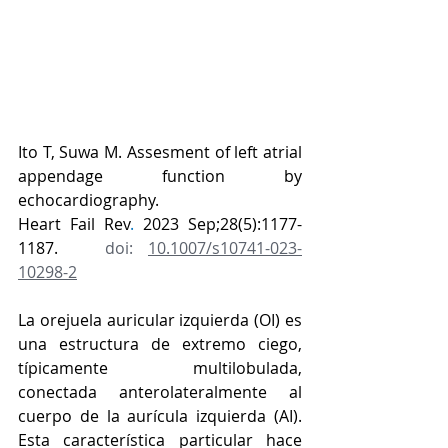
Ito T, Suwa M. Assesment of left atrial 
appendage function by 
echocardiography. 
Heart Fail Rev
. 
2023 Sep;28(5):1177-
1187.   
doi: 
10.1007/s10741-023-
10298-2
La orejuela auricular izquierda (OI) es 
una estructura de extremo ciego, 
típicamente multilobulada, 
conectada anterolateralmente al 
cuerpo de la aurícula izquierda (AI). 
Esta característica particular hace 