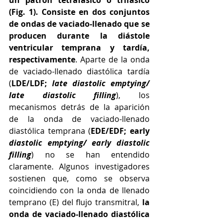
un patrón tetrafásico o trifásico 
(Fig. 1). Consiste en dos conjuntos 
de ondas de vaciado-llenado que se 
producen durante la diástole 
ventricular temprana y tardía, 
respectivamente
. Aparte de la onda 
de vaciado-llenado diastólica tardía 
(
LDE/LDF; 
late diastolic emptying/ 
late diastolic filling
), los 
mecanismos detrás de la aparición 
de la onda de vaciado-llenado 
diastólica temprana (
EDE/EDF; early
diastolic emptying/ early diastolic 
filling
) no se han entendido 
claramente. Algunos investigadores 
sostienen que, como se observa 
coincidiendo con la onda de llenado 
temprano (E) del flujo transmitral, 
la 
onda de vaciado-llenado diastólica 