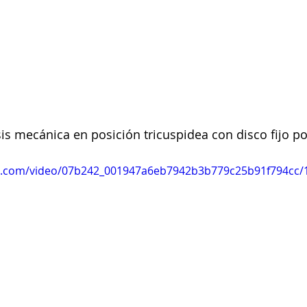
sis mecánica en posición tricuspidea con disco fijo po
tic.com/video/07b242_001947a6eb7942b3b779c25b91f794cc/1