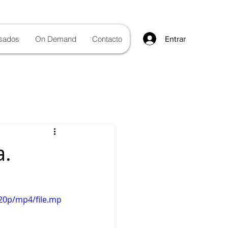
sados
On Demand
Contacto
Entrar
a.
20p/mp4/file.mp