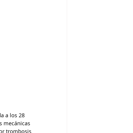
is mecánicas 
por trombosis 