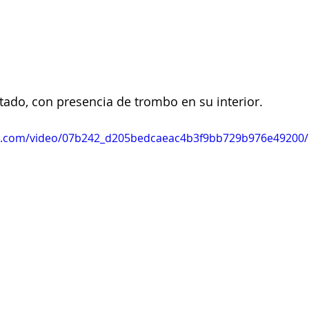
tado, con presencia de trombo en su interior.
tic.com/video/07b242_d205bedcaeac4b3f9bb729b976e49200/