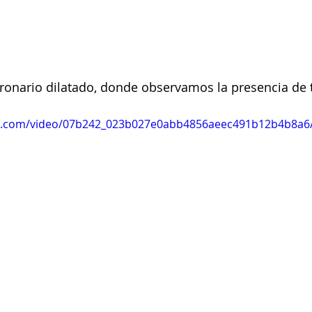
oronario dilatado, donde observamos la presencia de
tic.com/video/07b242_023b027e0abb4856aeec491b12b4b8a6/