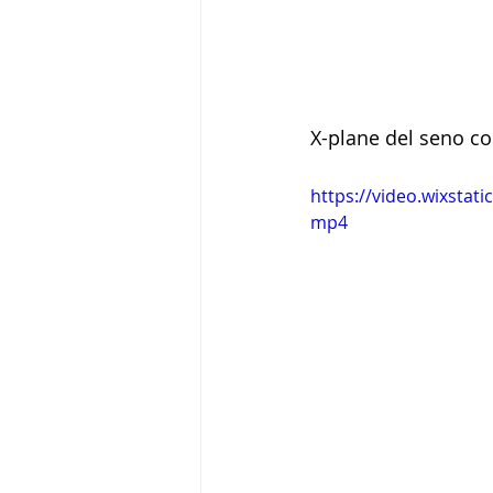
X-plane del seno c
https://video.wixsta
mp4