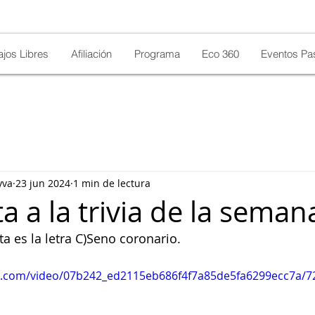
ajos Libres
Afiliación
Programa
Eco 360
Eventos Pa
yva
23 jun 2024
1 min de lectura
 a la trivia de la seman
a es la letra C)Seno coronario.
tic.com/video/07b242_ed2115eb686f4f7a85de5fa6299ecc7a/7