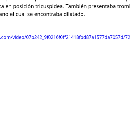
ca en posición tricuspidea. También presentaba tromb
ano el cual se encontraba dilatado.
tic.com/video/07b242_9f0216f0ff21418fbd87a1577da7057d/7