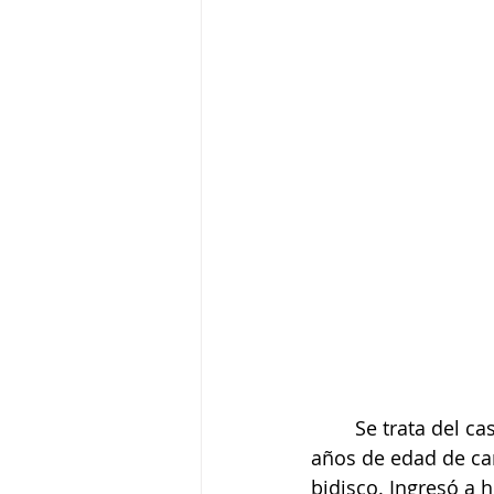
	Se trata del caso de una mujer de 58 años de edad quien fue operada a los 28 
años de edad de cam
bidisco. Ingresó a 