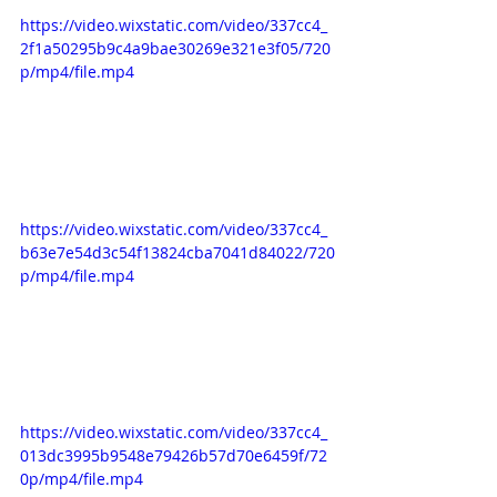
https://video.wixstatic.com/video/337cc4_
2f1a50295b9c4a9bae30269e321e3f05/720
p/mp4/file.mp4
https://video.wixstatic.com/video/337cc4_
b63e7e54d3c54f13824cba7041d84022/720
p/mp4/file.mp4
https://video.wixstatic.com/video/337cc4_
013dc3995b9548e79426b57d70e6459f/72
0p/mp4/file.mp4