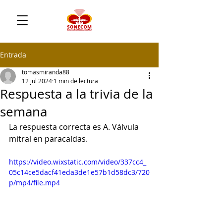
Entrada
tomasmiranda88
12 jul 2024
1 min de lectura
Respuesta a la trivia de la
semana
La respuesta correcta es A. Válvula 
mitral en paracaídas.
https://video.wixstatic.com/video/337cc4_
05c14ce5dacf41eda3de1e57b1d58dc3/720
p/mp4/file.mp4