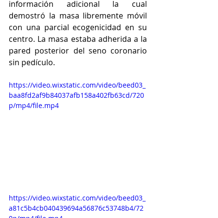
información adicional la cual 
demostró la masa libremente móvil 
con una parcial ecogenicidad en su 
centro. La masa estaba adherida a la 
pared posterior del seno coronario 
sin pedículo. 
https://video.wixstatic.com/video/beed03_
baa8fd2af9b84037afb158a402fb63cd/720
p/mp4/file.mp4
https://video.wixstatic.com/video/beed03_
a81c5b4cb040439694a56876c53748b4/72