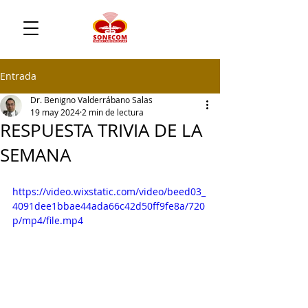
Entrada
Dr. Benigno Valderrábano Salas
19 may 2024
2 min de lectura
RESPUESTA TRIVIA DE LA
SEMANA
https://video.wixstatic.com/video/beed03_
4091dee1bbae44ada66c42d50ff9fe8a/720
p/mp4/file.mp4