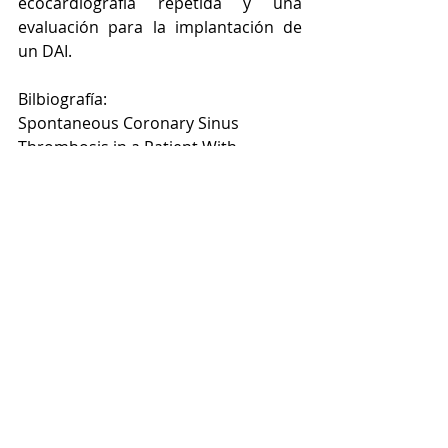
ecocardiografía repetida y una 
evaluación para la implantación de 
un DAI.
Bilbiografía:
Spontaneous Coronary Sinus 
Thrombosis in a Patient With 
Pulmonary Embolism and No Prior 
Cardiac Instrumentation.  CASE 
(Phila). 2023 Sep; 7(9): 383–388.
doi: 
10.1016/j.case.2023.05.005
Entradas recientes
Ver todo