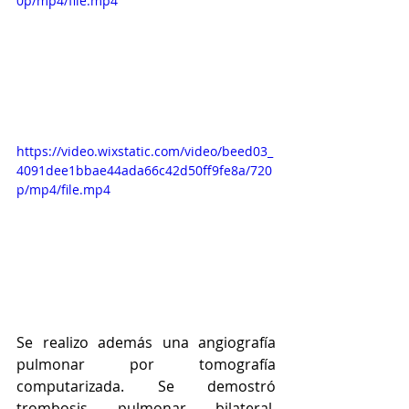
0p/mp4/file.mp4
https://video.wixstatic.com/video/beed03_
4091dee1bbae44ada66c42d50ff9fe8a/720
p/mp4/file.mp4
Se realizo además una angiografía 
pulmonar por tomografía 
computarizada. Se demostró 
trombosis pulmonar bilateral, 