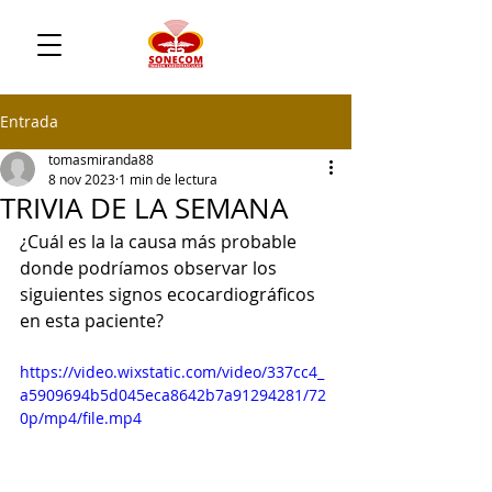
Entrada
tomasmiranda88
8 nov 2023
1 min de lectura
TRIVIA DE LA SEMANA
¿Cuál es la la causa más probable 
donde podríamos observar los 
siguientes signos ecocardiográficos 
en esta paciente?
https://video.wixstatic.com/video/337cc4_
a5909694b5d045eca8642b7a91294281/72
0p/mp4/file.mp4